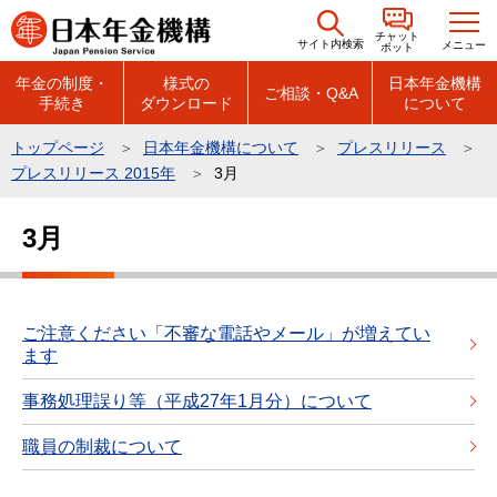
こ
チャット
の
サイト内検索
メニュー
ボット
ペ
年金の制度・
様式の
日本年金機構
ご相談・Q&A
手続き
ダウンロード
について
ー
ジ
トップページ
日本年金機構について
プレスリリース
の
プレスリリース 2015年
3月
先
本
頭
3月
文
で
こ
す
こ
か
ご注意ください「不審な電話やメール」が増えてい
ます
ら
事務処理誤り等（平成27年1月分）について
職員の制裁について