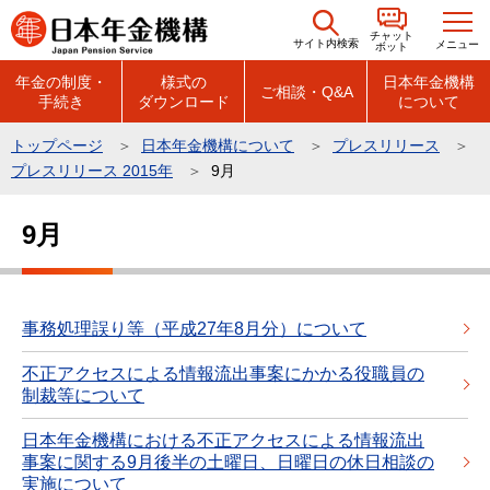
こ
チャット
の
サイト内検索
メニュー
ボット
ペ
年金の制度・
様式の
日本年金機構
ご相談・Q&A
手続き
ダウンロード
について
ー
ジ
トップページ
日本年金機構について
プレスリリース
の
プレスリリース 2015年
9月
先
本
頭
9月
文
で
こ
す
こ
か
事務処理誤り等（平成27年8月分）について
ら
不正アクセスによる情報流出事案にかかる役職員の
制裁等について
日本年金機構における不正アクセスによる情報流出
事案に関する9月後半の土曜日、日曜日の休日相談の
実施について