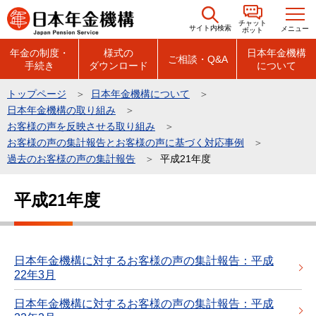
こ
チャット
の
サイト内検索
メニュー
ボット
ペ
年金の制度・
様式の
日本年金機構
ご相談・Q&A
手続き
ダウンロード
について
ー
ジ
トップページ
日本年金機構について
の
日本年金機構の取り組み
先
お客様の声を反映させる取り組み
頭
お客様の声の集計報告とお客様の声に基づく対応事例
過去のお客様の声の集計報告
平成21年度
で
す
本
平成21年度
文
こ
こ
か
日本年金機構に対するお客様の声の集計報告：平成
22年3月
ら
日本年金機構に対するお客様の声の集計報告：平成