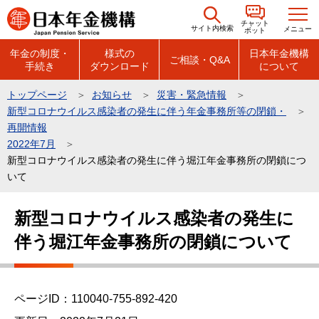
こ
チャット
の
サイト内検索
メニュー
ボット
ペ
年金の制度・
様式の
日本年金機構
ご相談・Q&A
手続き
ダウンロード
について
ー
ジ
トップページ
お知らせ
災害・緊急情報
の
新型コロナウイルス感染者の発生に伴う年金事務所等の閉鎖・
先
再開情報
頭
2022年7月
新型コロナウイルス感染者の発生に伴う堀江年金事務所の閉鎖につ
で
いて
す
本
新型コロナウイルス感染者の発生に
文
伴う堀江年金事務所の閉鎖について
こ
こ
か
ら
ページID：110040-755-892-420