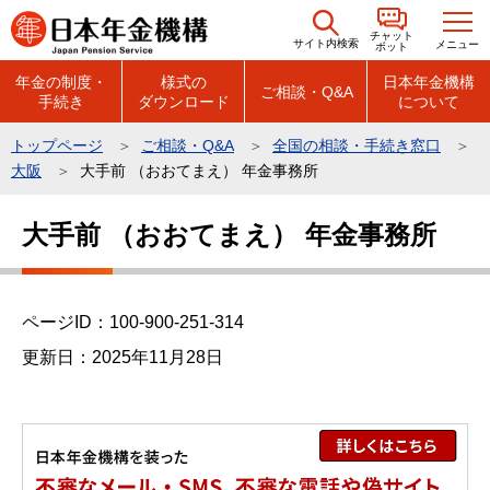
こ
チャット
の
サイト内検索
メニュー
ボット
ペ
年金の制度・
様式の
日本年金機構
ご相談・Q&A
手続き
ダウンロード
について
ー
ジ
トップページ
ご相談・Q&A
全国の相談・手続き窓口
の
大阪
大手前 （おおてまえ） 年金事務所
先
本
頭
大手前 （おおてまえ） 年金事務所
文
で
こ
す
こ
ページID：100-900-251-314
か
ら
更新日：2025年11月28日