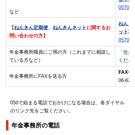
0570-0
など
ねんき
【
ねんきん定期便
、
ねんきんネット
に関するお
ット専
問い合わせの方】
0570-0
年金事務所職員にご用の方（これまでに相談し
「
年金
ている方など）
くださ
FAX番
年金事務所にFAXを送る方
06-626
050で始まる電話でおかけになる場合は、各ダイヤル
のリンク先をご覧ください。
年金事務所の電話