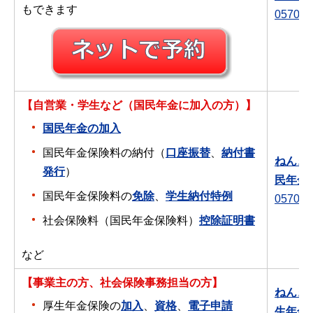
もできます
0570-0
【自営業・学生など（国民年金に加入の方）】
国民年金の加入
国民年金保険料の納付（
口座振替
、
納付書
ねんき
発行
）
民年金
国民年金保険料の
免除
、
学生納付特例
0570-0
社会保険料（国民年金保険料）
控除証明書
など
【事業主の方、社会保険事務担当の方】
ねんき
厚生年金保険の
加入
、
資格
、
電子申請
生年金