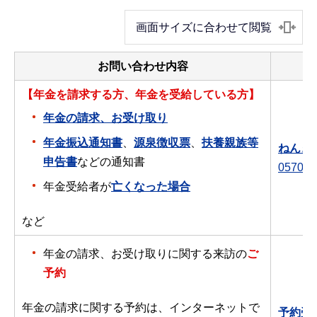
画面サイズに合わせて閲覧
お問い合わせ内容
【年金を請求する方、年金を受給している方】
年金の請求、お受け取り
年金振込通知書
、
源泉徴収票
、
扶養親族等
ねんき
申告書
などの通知書
0570-0
年金受給者が
亡くなった場合
など
年金の請求、お受け取りに関する来訪の
ご
予約
年金の請求に関する予約は、インターネットで
予約受