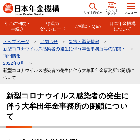
こ
チャット
の
サイト内検索
メニュー
ボット
ペ
年金の制度・
様式の
日本年金機構
ご相談・Q&A
手続き
ダウンロード
について
ー
ジ
トップページ
お知らせ
災害・緊急情報
の
新型コロナウイルス感染者の発生に伴う年金事務所等の閉鎖・
先
再開情報
頭
2022年8月
新型コロナウイルス感染者の発生に伴う大牟田年金事務所の閉鎖に
で
ついて
す
本
新型コロナウイルス感染者の発生に
文
伴う大牟田年金事務所の閉鎖につい
こ
こ
て
か
ら