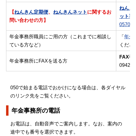
ねんき
【
ねんきん定期便
、
ねんきんネット
に関するお
ット専
問い合わせの方】
0570-0
年金事務所職員にご用の方（これまでに相談し
「
年金
ている方など）
くださ
FAX番
年金事務所にFAXを送る方
0942-3
050で始まる電話でおかけになる場合は、各ダイヤル
のリンク先をご覧ください。
年金事務所の電話
お電話は、自動音声でご案内します。なお、案内の
途中でも番号を選択できます。