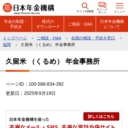
こ
チャット
の
サイト内検索
メニュー
ボット
ペ
年金の制度・
様式の
日本年金機構
ご相談・Q&A
手続き
ダウンロード
について
ー
ジ
トップページ
ご相談・Q&A
全国の相談・手続き窓口
の
福岡
久留米 （くるめ） 年金事務所
先
本
頭
久留米 （くるめ） 年金事務所
文
で
こ
す
こ
ページID：100-588-834-392
か
ら
更新日：2025年9月19日