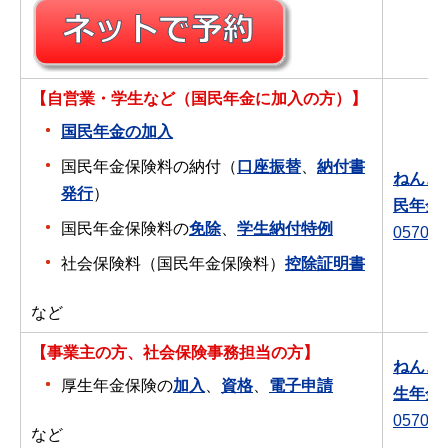
【自営業・学生など（国民年金に加入の方）】
国民年金の加入
国民年金保険料の納付（
口座振替
、
納付書
ねんき
発行
）
民年金
国民年金保険料の
免除
、
学生納付特例
0570-0
社会保険料（国民年金保険料）
控除証明書
など
【事業主の方、社会保険事務担当の方】
ねんき
厚生年金保険の
加入
、
資格
、
電子申請
生年金
0570-0
など