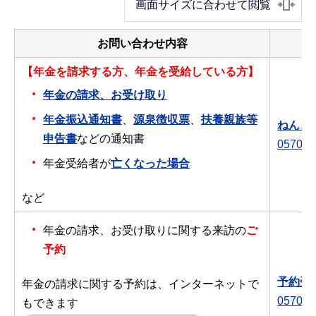
画面サイズに合わせて閲覧
お問い合わせ内容
【年金を請求する方、年金を受給している方】
年金の請求、お受け取り
年金振込通知書
、
源泉徴収票
、
扶養親族等
ねんき
申告書
などの通知書
0570-0
年金受給者が
亡くなった場合
など
年金の請求、お受け取りに関する来訪の
ご
予約
予約受
年金の請求に関する予約は、インターネットで
0570-0
もできます