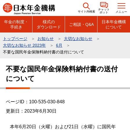
こ
チャット
の
サイト内検索
メニュー
ボット
ペ
年金の制度・
様式の
日本年金機構
ご相談・Q&A
手続き
ダウンロード
について
ー
ジ
トップページ
お知らせ
大切なお知らせ
の
大切なお知らせ 2023年
6月
先
不要な国民年金保険料納付書の送付について
頭
本
で
不要な国民年金保険料納付書の送付
文
す
について
こ
こ
か
ら
ページID：100-535-030-848
更新日：2023年6月30日
本年6月20日（火曜）および21日（水曜）に国民年