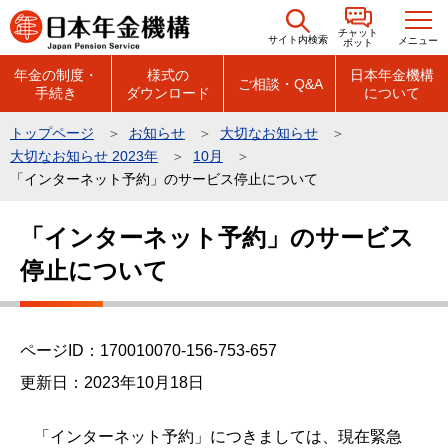
こ
チャット
の
サイト内検索
メニュー
ボット
ペ
年金の制度・
様式の
日本年金機構
ご相談・Q&A
手続き
ダウンロード
について
ー
ジ
トップページ
お知らせ
大切なお知らせ
の
大切なお知らせ 2023年
10月
先
「インターネット予約」のサービス停止について
頭
本
で
「インターネット予約」のサービス
文
す
停止について
こ
こ
か
ら
ページID：170010070-156-753-657
更新日：2023年10月18日
「インターネット予約」につきましては、現在緊急