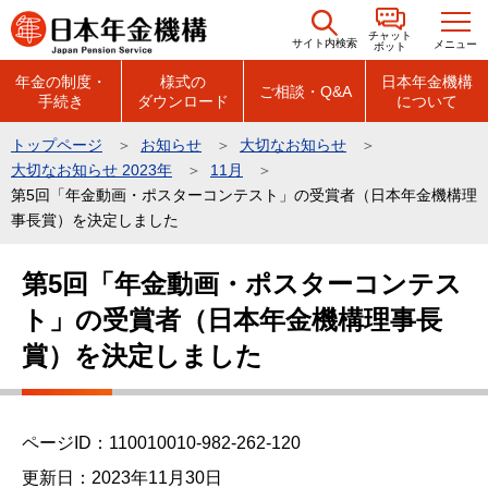
こ
チャット
の
サイト内検索
メニュー
ボット
ペ
年金の制度・
様式の
日本年金機構
ご相談・Q&A
手続き
ダウンロード
について
ー
ジ
トップページ
お知らせ
大切なお知らせ
の
大切なお知らせ 2023年
11月
先
第5回「年金動画・ポスターコンテスト」の受賞者（日本年金機構理
頭
事長賞）を決定しました
で
本
第5回「年金動画・ポスターコンテス
す
文
ト」の受賞者（日本年金機構理事長
こ
こ
賞）を決定しました
か
ら
ページID：110010010-982-262-120
更新日：2023年11月30日