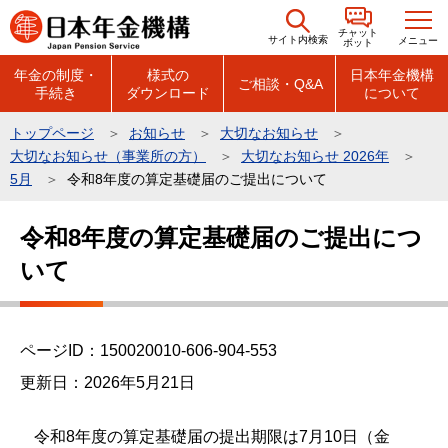
こ
チャット
の
サイト内検索
メニュー
ボット
ペ
年金の制度・
様式の
日本年金機構
ご相談・Q&A
手続き
ダウンロード
について
ー
ジ
トップページ
お知らせ
大切なお知らせ
の
大切なお知らせ（事業所の方）
大切なお知らせ 2026年
先
5月
令和8年度の算定基礎届のご提出について
頭
本
で
令和8年度の算定基礎届のご提出につ
文
す
いて
こ
こ
か
ら
ページID：150020010-606-904-553
更新日：2026年5月21日
令和8年度の算定基礎届の提出期限は7月10日（金