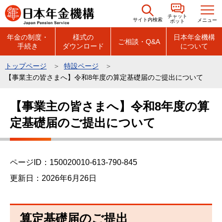
こ
チャット
の
サイト内検索
メニュー
ボット
ペ
年金の制度・
様式の
日本年金機構
ご相談・Q&A
手続き
ダウンロード
について
ー
ジ
トップページ
特設ページ
の
【事業主の皆さまへ】令和8年度の算定基礎届のご提出について
先
本
頭
【事業主の皆さまへ】令和8年度の算
文
で
定基礎届のご提出について
こ
す
こ
か
ら
ページID：150020010-613-790-845
更新日：2026年6月26日
算定基礎届のご提出