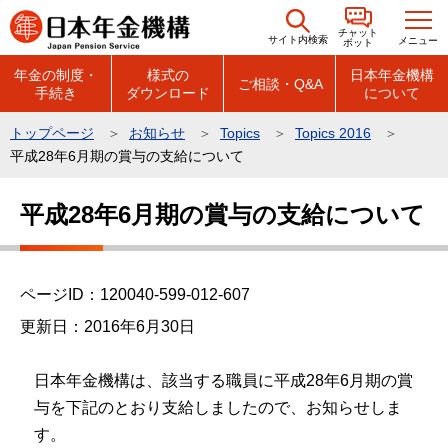
こ
チャット
の
サイト内検索
メニュー
ボット
ペ
年金の制度・
様式の
日本年金機構
ご相談・Q&A
手続き
ダウンロード
について
ー
ジ
トップページ
お知らせ
Topics
Topics 2016
の
平成28年6月期の賞与の支給について
先
本
頭
平成28年6月期の賞与の支給について
文
で
こ
す
こ
ページID：120040-599-012-607
か
ら
更新日：2016年6月30日
日本年金機構は、該当する職員に平成28年6月期の賞
与を下記のとおり支給しましたので、お知らせしま
す。