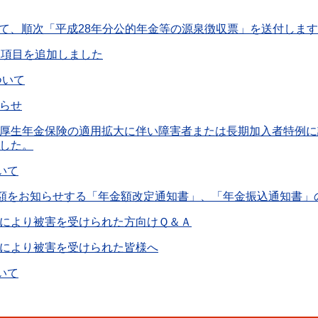
かけて、順次「平成28年分公的年金等の源泉徴収票」を送付します
に項目を追加しました
ついて
らせ
厚生年金保険の適用拡大に伴い障害者または長期加入者特例に
した。
いて
金額をお知らせする「年金額改定通知書」、「年金振込通知書」
により被害を受けられた方向けＱ＆Ａ
により被害を受けられた皆様へ
いて