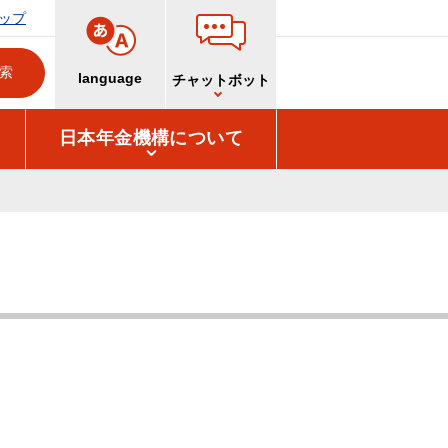
ップ
language
チャットボット
日本年金機構について