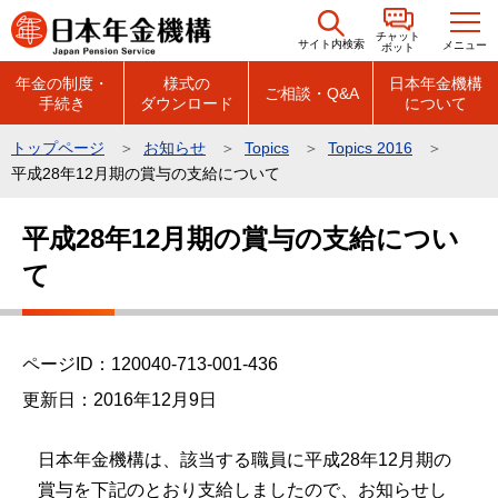
こ
チャット
の
サイト内検索
メニュー
ボット
ペ
年金の制度・
様式の
日本年金機構
ご相談・Q&A
手続き
ダウンロード
について
ー
ジ
トップページ
お知らせ
Topics
Topics 2016
の
平成28年12月期の賞与の支給について
先
本
頭
平成28年12月期の賞与の支給につい
文
で
て
こ
す
こ
か
ら
ページID：120040-713-001-436
更新日：2016年12月9日
日本年金機構は、該当する職員に平成28年12月期の
賞与を下記のとおり支給しましたので、お知らせし