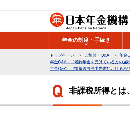
こ
の
ペ
ー
ジ
年金の制度・手続き
の
先
トップページ
ご相談・Q&A
年金Q
頭
年金Q&A （老齢年金を受けている方の届
で
年金Q&A （扶養親族等申告書における所
す
本
文
非課税所得とは
こ
こ
か
ら