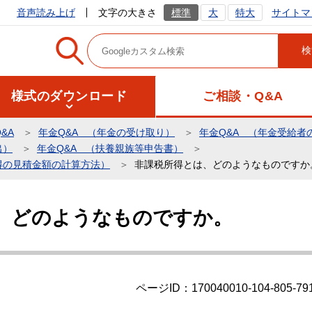
サイトマ
音声読み上げ
文字の大きさ
標準
大
特大
様式のダウンロード
ご相談・Q&A
&A
年金Q&A （年金の受け取り）
年金Q&A （年金受給者
出）
年金Q&A （扶養親族等申告書）
得の見積金額の計算方法）
非課税所得とは、どのようなものですか
、どのようなものですか。
ページID：170040010-104-805-79