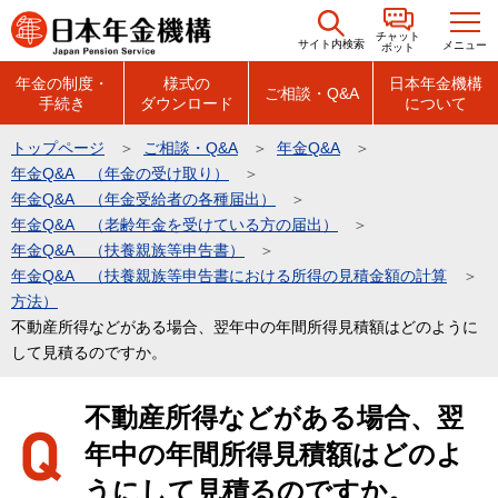
こ
チャット
の
サイト内検索
メニュー
ボット
ペ
年金の制度・
様式の
日本年金機構
ご相談・Q&A
手続き
ダウンロード
について
ー
ジ
トップページ
ご相談・Q&A
年金Q&A
の
年金Q&A （年金の受け取り）
先
年金Q&A （年金受給者の各種届出）
頭
年金Q&A （老齢年金を受けている方の届出）
年金Q&A （扶養親族等申告書）
で
年金Q&A （扶養親族等申告書における所得の見積金額の計算
す
方法）
不動産所得などがある場合、翌年中の年間所得見積額はどのように
して見積るのですか。
本
不動産所得などがある場合、翌
文
年中の年間所得見積額はどのよ
こ
こ
うにして見積るのですか。