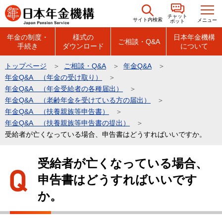
こ
チャット
の
サイト内検索
メニュー
ボット
ペ
年金の制度・
様式の
日本年金機構
ご相談・Q&A
手続き
ダウンロード
について
ー
ジ
トップページ
ご相談・Q&A
年金Q&A
の
年金Q&A （年金の受け取り）
先
年金Q&A （年金受給者の各種届出）
頭
年金Q&A （老齢年金を受けている方の届出）
年金Q&A （扶養親族等申告書）
で
年金Q&A （扶養親族等申告書の提出）
す
受給者が亡くなっている場合、申告書はどうすればいいですか。
本
受給者が亡くなっている場合、
文
申告書はどうすればいいです
こ
こ
か。
か
ら