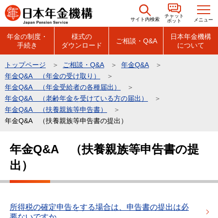
こ
チャット
の
サイト内検索
メニュー
ボット
ペ
年金の制度・
様式の
日本年金機構
ご相談・Q&A
手続き
ダウンロード
について
ー
ジ
トップページ
ご相談・Q&A
年金Q&A
の
年金Q&A （年金の受け取り）
先
年金Q&A （年金受給者の各種届出）
頭
年金Q&A （老齢年金を受けている方の届出）
年金Q&A （扶養親族等申告書）
で
年金Q&A （扶養親族等申告書の提出）
す
本
年金Q&A （扶養親族等申告書の提
文
出）
こ
こ
か
ら
所得税の確定申告をする場合は、申告書の提出は必
要ないですか。