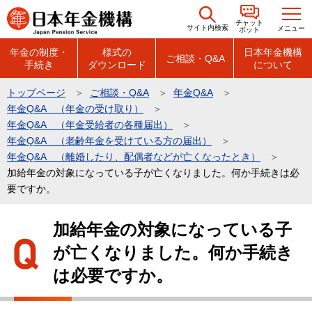
こ
チャット
の
サイト内検索
メニュー
ボット
ペ
年金の制度・
様式の
日本年金機構
ご相談・Q&A
手続き
ダウンロード
について
ー
ジ
トップページ
ご相談・Q&A
年金Q&A
の
年金Q&A （年金の受け取り）
先
年金Q&A （年金受給者の各種届出）
頭
年金Q&A （老齢年金を受けている方の届出）
年金Q&A （離婚したり、配偶者などが亡くなったとき）
で
加給年金の対象になっている子が亡くなりました。何か手続きは必
す
要ですか。
本
加給年金の対象になっている子
文
が亡くなりました。何か手続き
こ
こ
は必要ですか。
か
ら