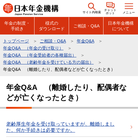
こ
チャット
の
サイト内検索
メニュー
ボット
ペ
年金の制度・
様式の
日本年金機構
ご相談・Q&A
手続き
ダウンロード
について
ー
ジ
トップページ
ご相談・Q&A
年金Q&A
の
年金Q&A （年金の受け取り）
先
年金Q&A （年金受給者の各種届出）
頭
年金Q&A （老齢年金を受けている方の届出）
年金Q&A （離婚したり、配偶者などが亡くなったとき）
で
す
本
年金Q&A （離婚したり、配偶者な
文
どが亡くなったとき）
こ
こ
か
ら
老齢厚生年金を受け取っていますが、離婚しまし
た。何か手続きは必要ですか。