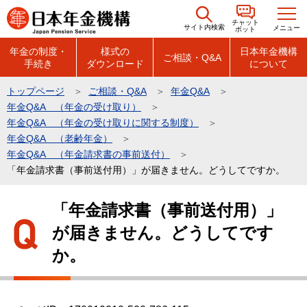
こ
チャット
の
サイト内検索
メニュー
ボット
ペ
年金の制度・
様式の
日本年金機構
ご相談・Q&A
手続き
ダウンロード
について
ー
ジ
トップページ
ご相談・Q&A
年金Q&A
の
年金Q&A （年金の受け取り）
先
年金Q&A （年金の受け取りに関する制度）
頭
年金Q&A （老齢年金）
年金Q&A （年金請求書の事前送付）
で
「年金請求書（事前送付用）」が届きません。どうしてですか。
す
本
「年金請求書（事前送付用）」
文
が届きません。どうしてです
こ
こ
か。
か
ら