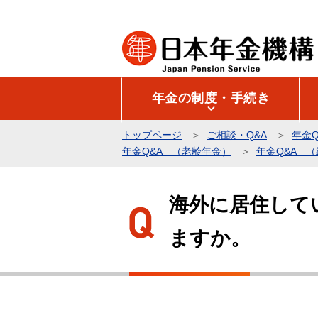
こ
の
ペ
ー
ジ
年金の制度・手続き
の
先
トップページ
ご相談・Q&A
年金Q
頭
年金Q&A （老齢年金）
年金Q&A 
で
本
す
文
海外に居住して
こ
ますか。
こ
か
ら