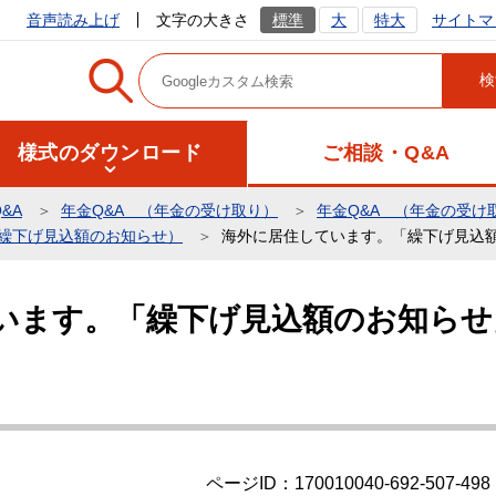
サイトマ
音声読み上げ
文字の大きさ
標準
大
特大
様式のダウンロード
ご相談・Q&A
&A
年金Q&A （年金の受け取り）
年金Q&A （年金の受け
（繰下げ見込額のお知らせ）
海外に居住しています。「繰下げ見込
います。「繰下げ見込額のお知らせ
ページID：170010040-692-507-498