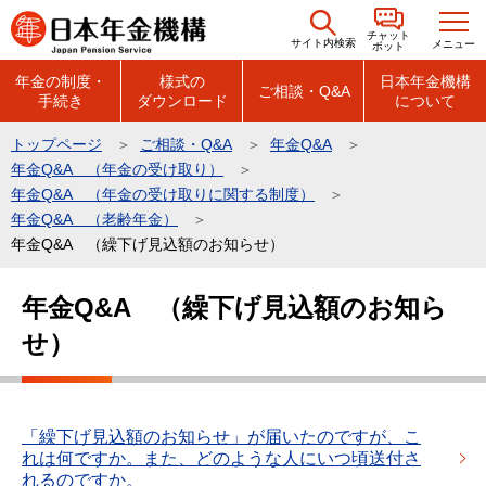
こ
チャット
の
サイト内検索
メニュー
ボット
ペ
年金の制度・
様式の
日本年金機構
ご相談・Q&A
手続き
ダウンロード
について
ー
ジ
トップページ
ご相談・Q&A
年金Q&A
の
年金Q&A （年金の受け取り）
先
年金Q&A （年金の受け取りに関する制度）
頭
年金Q&A （老齢年金）
年金Q&A （繰下げ見込額のお知らせ）
で
す
本
年金Q&A （繰下げ見込額のお知ら
文
せ）
こ
こ
か
ら
「繰下げ見込額のお知らせ」が届いたのですが、こ
れは何ですか。また、どのような人にいつ頃送付さ
れるのですか。