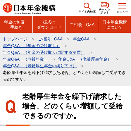
こ
チャット
の
サイト内検索
メニュー
ボット
ペ
年金の制度・
様式の
日本年金機構
ご相談・Q&A
手続き
ダウンロード
について
ー
ジ
トップページ
ご相談・Q&A
年金Q&A
の
年金Q&A （年金の受け取り）
先
年金Q&A （年金の受け取りに関する制度）
頭
年金Q&A （老齢年金）
年金Q&A （老齢厚生年金）
年金Q&A （老齢厚生年金の繰り下げ）
で
老齢厚生年金を繰下げ請求した場合、どのくらい増額して受給でき
す
るのですか。
本
老齢厚生年金を繰下げ請求した
文
場合、どのくらい増額して受給
こ
こ
できるのですか。
か
ら