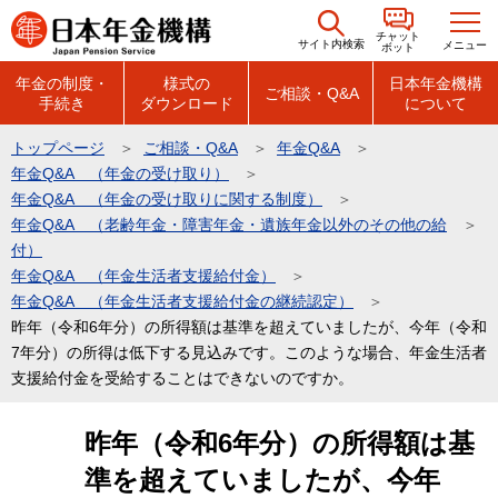
こ
チャット
の
サイト内検索
メニュー
ボット
ペ
年金の制度・
様式の
日本年金機構
ご相談・Q&A
手続き
ダウンロード
について
ー
ジ
トップページ
ご相談・Q&A
年金Q&A
の
年金Q&A （年金の受け取り）
先
年金Q&A （年金の受け取りに関する制度）
頭
年金Q&A （老齢年金・障害年金・遺族年金以外のその他の給
付）
で
年金Q&A （年金生活者支援給付金）
す
年金Q&A （年金生活者支援給付金の継続認定）
昨年（令和6年分）の所得額は基準を超えていましたが、今年（令和
7年分）の所得は低下する見込みです。このような場合、年金生活者
支援給付金を受給することはできないのですか。
本
昨年（令和6年分）の所得額は基
文
準を超えていましたが、今年
こ