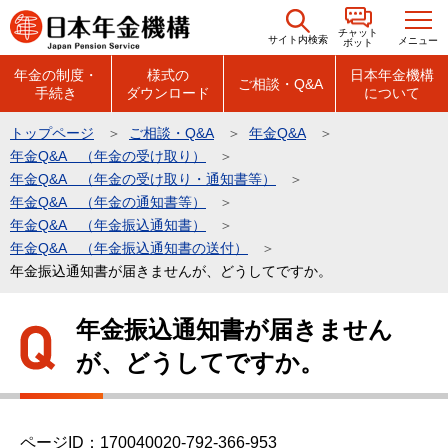
こ
チャット
の
サイト内検索
メニュー
ボット
ペ
年金の制度・
様式の
日本年金機構
ご相談・Q&A
手続き
ダウンロード
について
ー
ジ
トップページ
ご相談・Q&A
年金Q&A
の
年金Q&A （年金の受け取り）
先
年金Q&A （年金の受け取り・通知書等）
頭
年金Q&A （年金の通知書等）
年金Q&A （年金振込通知書）
で
年金Q&A （年金振込通知書の送付）
す
年金振込通知書が届きませんが、どうしてですか。
本
年金振込通知書が届きません
文
が、どうしてですか。
こ
こ
か
ら
ページID：170040020-792-366-953