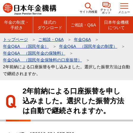
こ
チャット
の
サイト内検索
メニュー
ボット
ペ
年金の制度・
様式の
日本年金機構
ご相談・Q&A
手続き
ダウンロード
について
ー
ジ
トップページ
ご相談・Q&A
年金Q&A
の
年金Q&A （国民年金）
年金Q&A （国民年金の制度）
先
年金Q&A （国民年金の保険料）
頭
年金Q&A （国民年金保険料の口座振替）
2年前納による口座振替を申し込みました。選択した振替方法は自動
で
で継続されますか。
す
本
2年前納による口座振替を申し
文
込みました。選択した振替方法
こ
こ
は自動で継続されますか。
か
ら