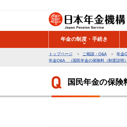
こ
の
ペ
ー
ジ
年金の制度・手続き
の
先
トップページ
ご相談・Q&A
年金Q
頭
年金Q&A （国民年金の保険料（制度説明
で
本
す
文
国民年金の保険
こ
こ
か
ら