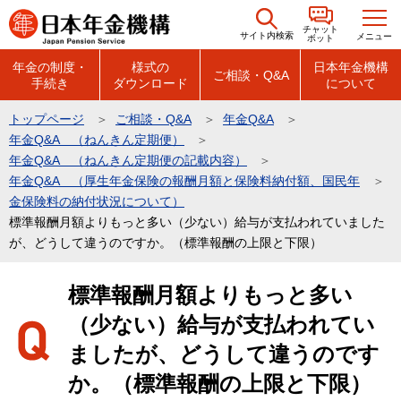
こ
チャット
の
サイト内検索
メニュー
ボット
ペ
年金の制度・
様式の
日本年金機構
ご相談・Q&A
手続き
ダウンロード
について
ー
ジ
トップページ
ご相談・Q&A
年金Q&A
の
年金Q&A （ねんきん定期便）
先
年金Q&A （ねんきん定期便の記載内容）
頭
年金Q&A （厚生年金保険の報酬月額と保険料納付額、国民年
金保険料の納付状況について）
で
標準報酬月額よりもっと多い（少ない）給与が支払われていました
す
が、どうして違うのですか。（標準報酬の上限と下限）
本
標準報酬月額よりもっと多い
文
（少ない）給与が支払われてい
こ
こ
ましたが、どうして違うのです
か
か。（標準報酬の上限と下限）
ら