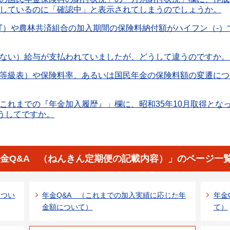
しているのに「確認中」と表示されてしまうのでしょうか。
NTT）や農林共済組合の加入期間の保険料納付額がハイフン（-
ない）給与が支払われていましたが、どうして違うのですか。
等級表）や保険料率、あるいは国民年金の保険料額の変遷につ
これまでの『年金加入履歴』」欄に、昭和35年10月取得とな
どうしてですか。
金Q&A （ねんきん定期便の記載内容）」のページ一
につい
年金Q&A （これまでの加入実績に応じた年
年金
金額について）
て）