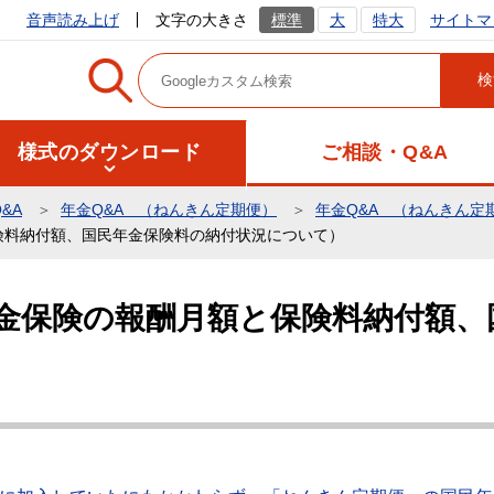
サイトマ
音声読み上げ
文字の大きさ
標準
大
特大
様式のダウンロード
ご相談・Q&A
&A
年金Q&A （ねんきん定期便）
年金Q&A （ねんきん定
険料納付額、国民年金保険料の納付状況について）
年金保険の報酬月額と保険料納付額、