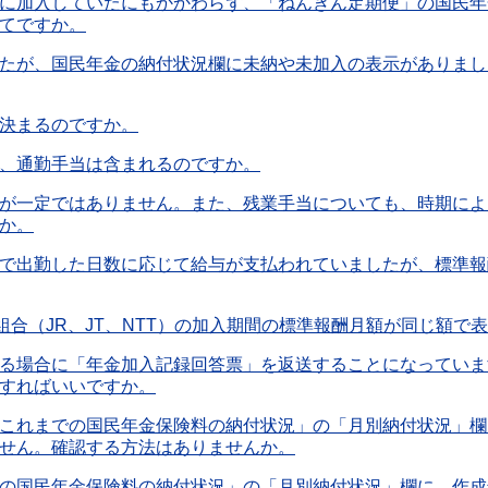
に加入していたにもかかわらず、「ねんきん定期便」の国民年
てですか。
たが、国民年金の納付状況欄に未納や未加入の表示がありまし
決まるのですか。
、通勤手当は含まれるのですか。
が一定ではありません。また、残業手当についても、時期によ
か。
で出勤した日数に応じて給与が支払われていましたが、標準報
組合（JR、JT、NTT）の加入期間の標準報酬月額が同じ額
る場合に「年金加入記録回答票」を返送することになっていま
すればいいですか。
これまでの国民年金保険料の納付状況」の「月別納付状況」欄に
せん。確認する方法はありませんか。
の国民年金保険料の納付状況」の「月別納付状況」欄に、作成