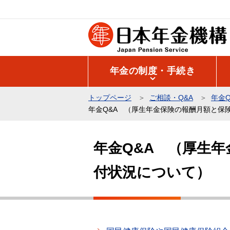
こ
の
ペ
ー
ジ
年金の制度・手続き
の
先
トップページ
ご相談・Q&A
年金Q
頭
年金Q&A （厚生年金保険の報酬月額と保
で
本
す
文
年金Q&A （厚生
こ
付状況について）
こ
か
ら