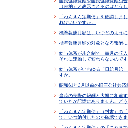
国民健康保険や国民健康保険組合
（未納）と表示されるのはどうし
「ねんきん定期便」を確認しまし
ればいいですか。
標準報酬月額は、いつどのように
標準報酬月額の対象となる報酬に
給与体系が歩合制で、毎月の収入
それに連動して変わらないのです
給与体系がいわゆる「日給月給」
すか。
昭和61年3月以前の旧三公社共済
当時の実際の報酬と大幅に相違す
ていたか記憶にありません。どう
「ねんきん定期便」（封書）の「
て、いつ納付したのか確認できま
「ねんきん定期便」の「これまで