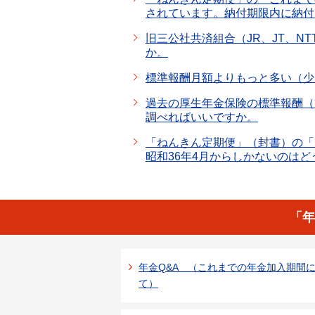
されています。納付期限内に納付
旧三公社共済組合（JR、JT、
か。
標準報酬月額よりもっと多い（少
過去の厚生年金保険の標準報酬（
調べればいいですか。
「ねんきん定期便」（封書）の「
昭和36年4月からしかないのは
「年
年金Q&A （これまでの年金加入期間
て）