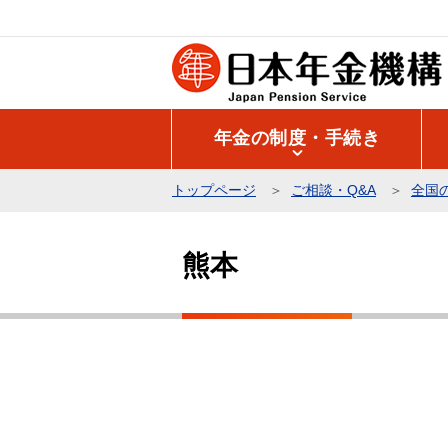
こ
の
ペ
ー
ジ
年金の制度・手続き
の
先
トップページ
ご相談・Q&A
全国
頭
本
で
文
す
熊本
こ
こ
か
ら