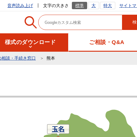
サイトマ
音声読み上げ
文字の大きさ
標準
大
特大
様式のダウンロード
ご相談・Q&A
の相談・手続き窓口
熊本