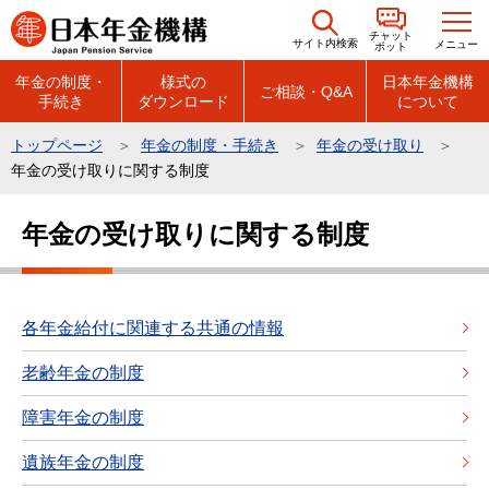
こ
チャット
の
サイト内検索
メニュー
ボット
ペ
年金の制度・
様式の
日本年金機構
ご相談・Q&A
手続き
ダウンロード
について
ー
ジ
トップページ
年金の制度・手続き
年金の受け取り
の
年金の受け取りに関する制度
先
本
頭
年金の受け取りに関する制度
文
で
こ
す
こ
か
各年金給付に関連する共通の情報
ら
老齢年金の制度
障害年金の制度
遺族年金の制度