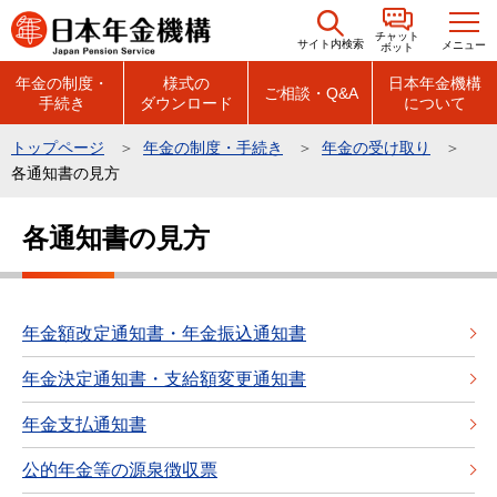
こ
チャット
の
サイト内検索
メニュー
ボット
ペ
年金の制度・
様式の
日本年金機構
ご相談・Q&A
手続き
ダウンロード
について
ー
ジ
トップページ
年金の制度・手続き
年金の受け取り
の
各通知書の見方
先
本
頭
各通知書の見方
文
で
こ
す
こ
か
年金額改定通知書・年金振込通知書
ら
年金決定通知書・支給額変更通知書
年金支払通知書
公的年金等の源泉徴収票