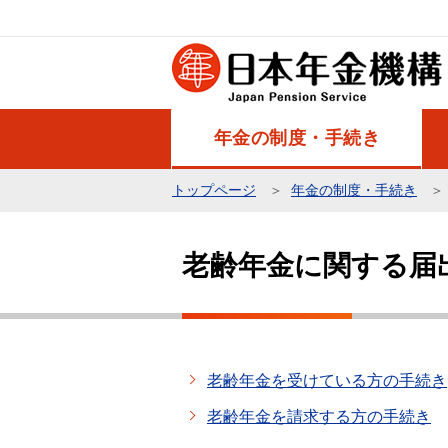
こ
の
ペ
ー
ジ
年金の制度・手続き
の
先
トップページ
年金の制度・手続き
頭
本
で
文
す
老齢年金に関する届
こ
こ
か
ら
老齢年金を受けている方の手続き
老齢年金を請求する方の手続き