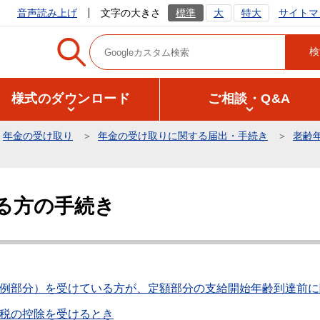
サイトマ
音声読み上げ
文字の大きさ
標準
大
特大
様式のダウンロード
ご相談・Q&A
年金の受け取り
年金の受け取りに関する届出・手続き
老齢
る方の手続き
例部分）を受けている方が、定額部分の支給開始年齢到達前に
税の控除を受けるとき