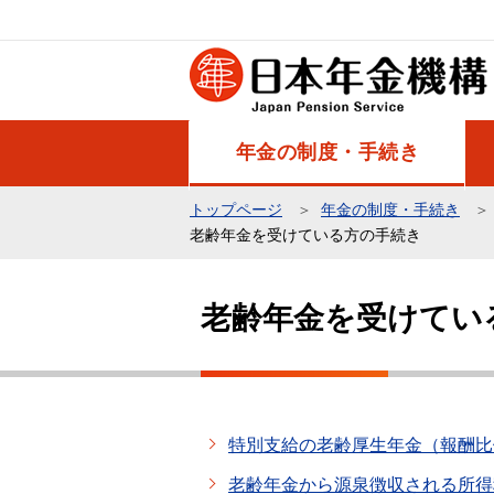
こ
の
ペ
ー
ジ
年金の制度・手続き
の
先
トップページ
年金の制度・手続き
頭
老齢年金を受けている方の手続き
で
本
す
文
老齢年金を受けてい
こ
こ
か
ら
特別支給の老齢厚生年金（報酬比
老齢年金から源泉徴収される所得