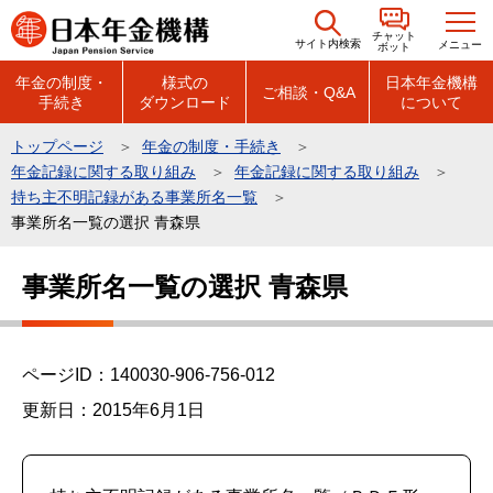
こ
チャット
の
サイト内検索
メニュー
ボット
ペ
年金の制度・
様式の
日本年金機構
ご相談・Q&A
手続き
ダウンロード
について
ー
ジ
トップページ
年金の制度・手続き
の
年金記録に関する取り組み
年金記録に関する取り組み
先
持ち主不明記録がある事業所名一覧
頭
事業所名一覧の選択 青森県
で
本
事業所名一覧の選択 青森県
す
文
こ
こ
ページID：140030-906-756-012
か
ら
更新日：2015年6月1日