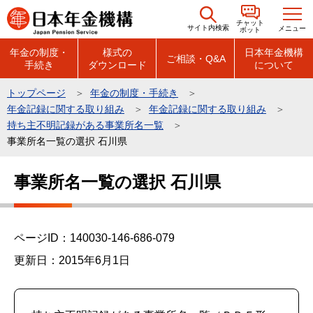
こ
チャット
の
サイト内検索
メニュー
ボット
ペ
年金の制度・
様式の
日本年金機構
ご相談・Q&A
手続き
ダウンロード
について
ー
ジ
トップページ
年金の制度・手続き
の
年金記録に関する取り組み
年金記録に関する取り組み
先
持ち主不明記録がある事業所名一覧
頭
事業所名一覧の選択 石川県
で
本
事業所名一覧の選択 石川県
す
文
こ
こ
ページID：140030-146-686-079
か
ら
更新日：2015年6月1日