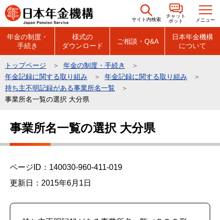
こ
チャット
の
サイト内検索
メニュー
ボット
ペ
年金の制度・
様式の
日本年金機構
ご相談・Q&A
手続き
ダウンロード
について
ー
ジ
トップページ
年金の制度・手続き
の
年金記録に関する取り組み
年金記録に関する取り組み
先
持ち主不明記録がある事業所名一覧
頭
事業所名一覧の選択 大分県
で
本
事業所名一覧の選択 大分県
す
文
こ
こ
ページID：140030-960-411-019
か
ら
更新日：2015年6月1日