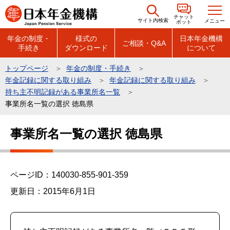
こ
チャット
の
サイト内検索
メニュー
ボット
ペ
年金の制度・
様式の
日本年金機構
ご相談・Q&A
手続き
ダウンロード
について
ー
ジ
トップページ
年金の制度・手続き
の
年金記録に関する取り組み
年金記録に関する取り組み
先
持ち主不明記録がある事業所名一覧
頭
事業所名一覧の選択 徳島県
で
本
事業所名一覧の選択 徳島県
す
文
こ
こ
ページID：140030-855-901-359
か
ら
更新日：2015年6月1日