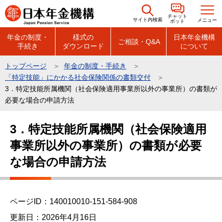
こ
チャット
の
サイト内検索
メニュー
ボット
ペ
年金の制度・
様式の
日本年金機構
ご相談・Q&A
手続き
ダウンロード
について
ー
ジ
トップページ
年金の制度・手続き
の
「特定技能」にかかる社会保険関係の書類交付
先
3．特定技能所属機関（社会保険適用事業所以外の事業所）の書類が
頭
必要な場合の申請方法
で
本
3．特定技能所属機関（社会保険適用
す
文
事業所以外の事業所）の書類が必要
こ
こ
な場合の申請方法
か
ら
ページID：140010010-151-584-908
更新日：2026年4月16日