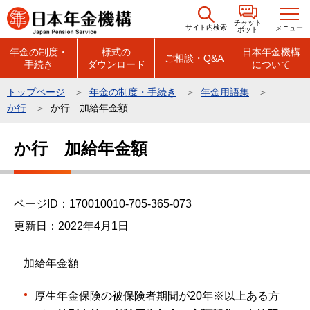
こ
チャット
の
サイト内検索
メニュー
ボット
ペ
年金の制度・
様式の
日本年金機構
ご相談・Q&A
手続き
ダウンロード
について
ー
ジ
トップページ
年金の制度・手続き
年金用語集
の
か行
か行 加給年金額
先
本
頭
か行 加給年金額
文
で
こ
す
こ
ページID：170010010-705-365-073
か
ら
更新日：2022年4月1日
加給年金額
厚生年金保険の被保険者期間が20年※以上ある方