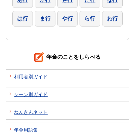
あ行
か行
さ行
た行
な行
は行
ま行
や行
ら行
わ行
年金のことをしらべる
利用者別ガイド
シーン別ガイド
ねんきんネット
年金用語集