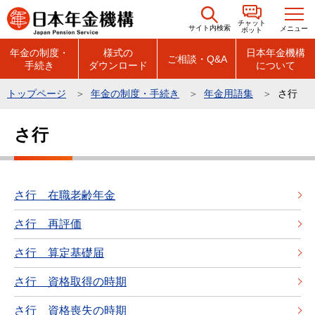
こ
チャット
の
サイト内検索
メニュー
ボット
ペ
年金の制度・
様式の
日本年金機構
ご相談・Q&A
手続き
ダウンロード
について
ー
ジ
トップページ
年金の制度・手続き
年金用語集
さ行
の
本
先
さ行
文
頭
こ
で
こ
す
か
さ行 在職老齢年金
ら
さ行 再評価
さ行 算定基礎届
さ行 資格取得の時期
さ行 資格喪失の時期