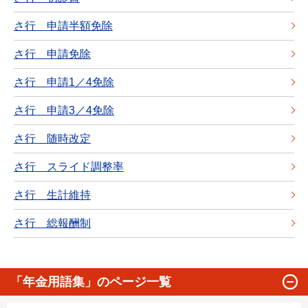
さ行 申請半額免除
さ行 申請免除
さ行 申請1／4免除
さ行 申請3／4免除
さ行 随時改定
さ行 スライド調整率
さ行 生計維持
さ行 総報酬制
「年金用語集」のページ一覧