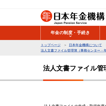
こ
の
ペ
ー
ジ
年金の制度・手続き
の
先
トップページ
日本年金機構について
頭
法人文書ファイル管理簿（事務センター・
で
本
す
文
法人文書ファイル管
こ
こ
か
ら