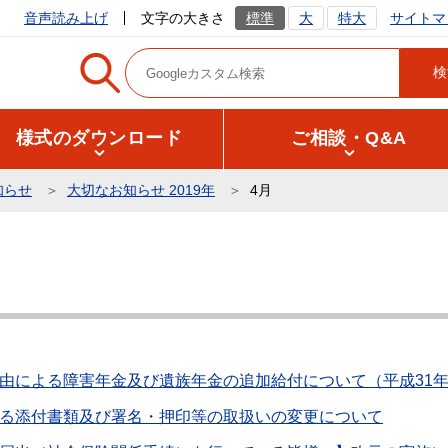
サイトマ
音声読み上げ
文字の大きさ
標準
大
特大
様式のダウンロード
ご相談・Q&A
知らせ
大切なお知らせ 2019年
4月
由による障害年金及び遺族年金の追加給付について（平成31年
る添付書類及び署名・押印等の取扱いの変更について