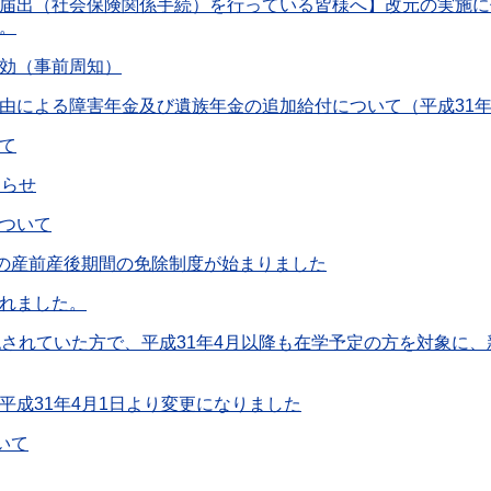
届出（社会保険関係手続）を行っている皆様へ】改元の実施に
。
効（事前周知）
由による障害年金及び遺族年金の追加給付について（平成31年
て
知らせ
ついて
料の産前産後期間の免除制度が始まりました
れました。
認されていた方で、平成31年4月以降も在学予定の方を対象に
平成31年4月1日より変更になりました
いて