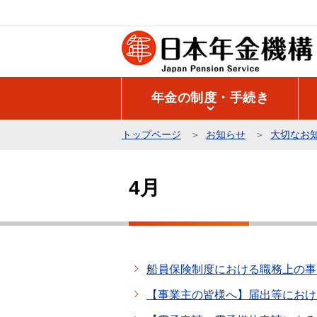
こ
の
ペ
ー
ジ
年金の制度・手続き
の
先
トップページ
お知らせ
大切なお
頭
本
で
文
す
4月
こ
こ
か
ら
船員保険制度における職務上の事
【事業主の皆様へ】届出等におけ