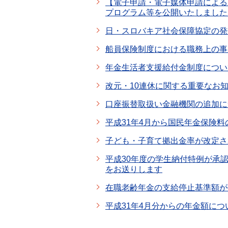
【電子申請・電子媒体申請による
プログラム等を公開いたしました
日・スロバキア社会保障協定の発
船員保険制度における職務上の事
年金生活者支援給付金制度につい
改元・10連休に関する重要なお
口座振替取扱い金融機関の追加に
平成31年4月から国民年金保険
子ども・子育て拠出金率が改定さ
平成30年度の学生納付特例が承
をお送りします
在職老齢年金の支給停止基準額が
平成31年4月分からの年金額につ