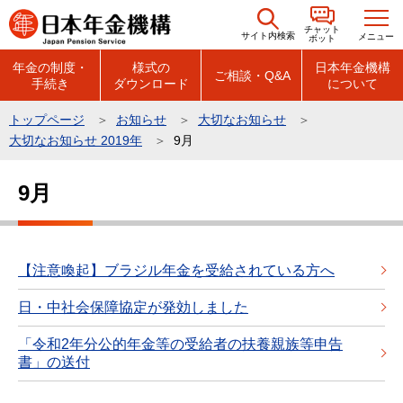
こ
チャット
の
サイト内検索
メニュー
ボット
ペ
年金の制度・
様式の
日本年金機構
ご相談・Q&A
手続き
ダウンロード
について
ー
ジ
トップページ
お知らせ
大切なお知らせ
の
大切なお知らせ 2019年
9月
先
本
頭
9月
文
で
こ
す
こ
か
【注意喚起】ブラジル年金を受給されている方へ
ら
日・中社会保障協定が発効しました
「令和2年分公的年金等の受給者の扶養親族等申告
書」の送付