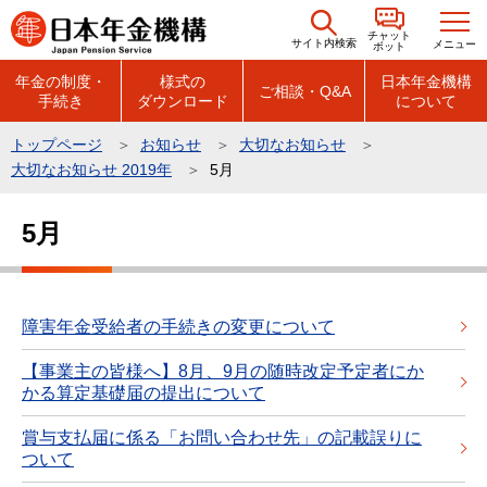
こ
チャット
の
サイト内検索
メニュー
ボット
ペ
年金の制度・
様式の
日本年金機構
ご相談・Q&A
手続き
ダウンロード
について
ー
ジ
トップページ
お知らせ
大切なお知らせ
の
大切なお知らせ 2019年
5月
先
本
頭
5月
文
で
こ
す
こ
か
障害年金受給者の手続きの変更について
ら
【事業主の皆様へ】8月、9月の随時改定予定者にか
かる算定基礎届の提出について
賞与支払届に係る「お問い合わせ先」の記載誤りに
ついて