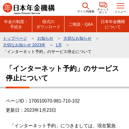
こ
チャット
の
サイト内検索
メニュー
ボット
ペ
年金の制度・
様式の
日本年金機構
ご相談・Q&A
手続き
ダウンロード
について
ー
ジ
トップページ
お知らせ
大切なお知らせ
の
大切なお知らせ 2023年
1月
先
「インターネット予約」のサービス停止について
頭
本
で
「インターネット予約」のサービス
文
す
停止について
こ
こ
か
ら
ページID：170010070-981-710-102
更新日：2023年1月23日
「インターネット予約」につきましては、現在緊急