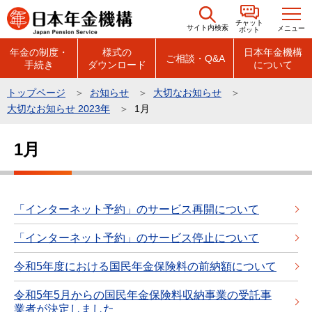
こ
チャット
の
サイト内検索
メニュー
ボット
ペ
年金の制度・
様式の
日本年金機構
ご相談・Q&A
手続き
ダウンロード
について
ー
ジ
トップページ
お知らせ
大切なお知らせ
の
大切なお知らせ 2023年
1月
先
本
頭
1月
文
で
こ
す
こ
か
「インターネット予約」のサービス再開について
ら
「インターネット予約」のサービス停止について
令和5年度における国民年金保険料の前納額について
令和5年5月からの国民年金保険料収納事業の受託事
業者が決定しました