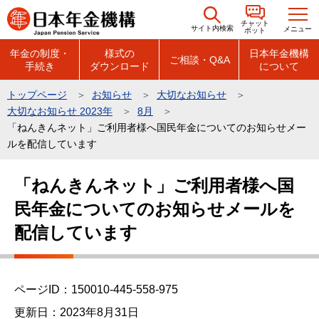
こ
チャット
の
サイト内検索
メニュー
ボット
ペ
年金の制度・
様式の
日本年金機構
ご相談・Q&A
手続き
ダウンロード
について
ー
ジ
トップページ
お知らせ
大切なお知らせ
の
大切なお知らせ 2023年
8月
先
「ねんきんネット」ご利用者様へ国民年金についてのお知らせメー
頭
ルを配信しています
で
本
「ねんきんネット」ご利用者様へ国
す
文
民年金についてのお知らせメールを
こ
こ
配信しています
か
ら
ページID：150010-445-558-975
更新日：2023年8月31日